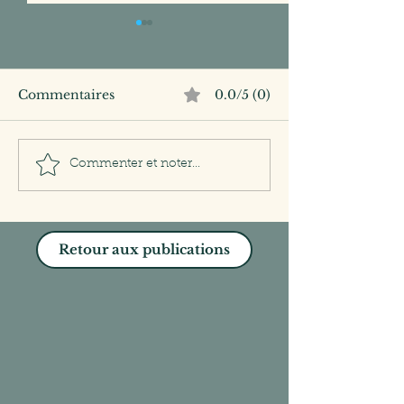
Commentaires
0.0/5 (0)
Leadership : le grand
Comment mie
Commenter et noter...
ménage de printemps
manager sous s
avec STOP ?
Retour aux publications