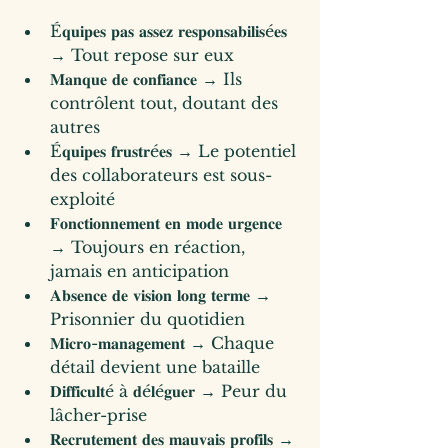
É𝐪𝐮𝐢𝐩𝐞𝐬 𝐩𝐚𝐬 𝐚𝐬𝐬𝐞𝐳 𝐫𝐞𝐬𝐩𝐨𝐧𝐬𝐚𝐛𝐢𝐥𝐢𝐬é𝐞𝐬 
→ Tout repose sur eux
𝐌𝐚𝐧𝐪𝐮𝐞 𝐝𝐞 𝐜𝐨𝐧𝐟𝐢𝐚𝐧𝐜𝐞 → Ils 
contrôlent tout, doutant des 
autres
É𝐪𝐮𝐢𝐩𝐞𝐬 𝐟𝐫𝐮𝐬𝐭𝐫é𝐞𝐬 → Le potentiel 
des collaborateurs est sous-
exploité
𝐅𝐨𝐧𝐜𝐭𝐢𝐨𝐧𝐧𝐞𝐦𝐞𝐧𝐭 𝐞𝐧 𝐦𝐨𝐝𝐞 𝐮𝐫𝐠𝐞𝐧𝐜𝐞 
→ Toujours en réaction, 
jamais en anticipation
𝐀𝐛𝐬𝐞𝐧𝐜𝐞 𝐝𝐞 𝐯𝐢𝐬𝐢𝐨𝐧 𝐥𝐨𝐧𝐠 𝐭𝐞𝐫𝐦𝐞 → 
Prisonnier du quotidien
𝐌𝐢𝐜𝐫𝐨-𝐦𝐚𝐧𝐚𝐠𝐞𝐦𝐞𝐧𝐭 → Chaque 
détail devient une bataille
𝐃𝐢𝐟𝐟𝐢𝐜𝐮𝐥𝐭é à 𝐝é𝐥é𝐠𝐮𝐞𝐫 → Peur du 
lâcher-prise
𝐑𝐞𝐜𝐫𝐮𝐭𝐞𝐦𝐞𝐧𝐭 𝐝𝐞𝐬 𝐦𝐚𝐮𝐯𝐚𝐢𝐬 𝐩𝐫𝐨𝐟𝐢𝐥𝐬 → 