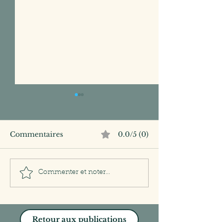
Commentaires
0.0/5 (0)
Leadership : le grand
La méthode K
Commenter et noter...
ménage de printemps
levier simple e
puissant de le
collectif
Retour aux publications