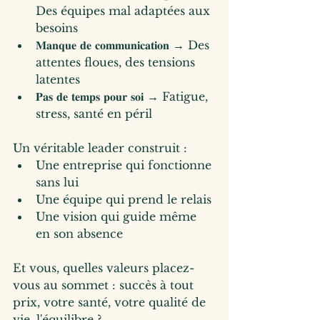
Des équipes mal adaptées aux 
besoins
𝐌𝐚𝐧𝐪𝐮𝐞 𝐝𝐞 𝐜𝐨𝐦𝐦𝐮𝐧𝐢𝐜𝐚𝐭𝐢𝐨𝐧 → Des 
attentes floues, des tensions 
latentes
𝐏𝐚𝐬 𝐝𝐞 𝐭𝐞𝐦𝐩𝐬 𝐩𝐨𝐮𝐫 𝐬𝐨𝐢 → Fatigue, 
stress, santé en péril
Un véritable leader construit :
Une entreprise qui fonctionne 
sans lui
Une équipe qui prend le relais
Une vision qui guide même 
en son absence
Et vous, quelles valeurs placez-
vous au sommet : succès à tout 
prix, votre santé, votre qualité de 
vie, l'équilibre ?