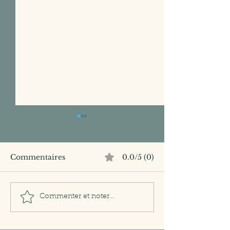
Commentaires
0.0/5 (0)
Leadership : le grand
Comment mie
Commenter et noter...
ménage de printemps
manager sous s
avec STOP ?