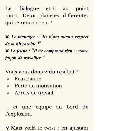
Le dialogue était au point 
mort. Deux planètes différentes 
qui se rencontrent !
❌ 𝑳𝒆 𝒎𝒂𝒏𝒂𝒈𝒆𝒓 : "𝑰𝒍𝒔 𝒏’𝒐𝒏𝒕 𝒂𝒖𝒄𝒖𝒏 𝒓𝒆𝒔𝒑𝒆𝒄𝒕 
𝒅𝒆 𝒍𝒂 𝒉𝒊é𝒓𝒂𝒓𝒄𝒉𝒊𝒆 !"
❌ 𝑳𝒆 𝒋𝒆𝒖𝒏𝒆 : "𝑰𝒍 𝒏𝒆 𝒄𝒐𝒎𝒑𝒓𝒆𝒏𝒅 𝒓𝒊𝒆𝒏 à 𝒏𝒐𝒕𝒓𝒆 
𝒇𝒂ç𝒐𝒏 𝒅𝒆 𝒕𝒓𝒂𝒗𝒂𝒊𝒍𝒍𝒆𝒓 !"
Vous vous doutez du résultat ? 
Frustration
Perte de motivation
Arrêts de travail
… et une équipe au bord de 
l’explosion.
💡Mais voilà le twist : en ajustant 