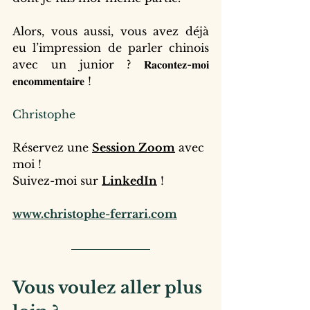
Alors, vous aussi, vous avez déjà 
eu l’impression de parler chinois 
avec un junior ? 𝐑𝐚𝐜𝐨𝐧𝐭𝐞𝐳-𝐦𝐨𝐢 
𝐞𝐧𝐜𝐨𝐦𝐦𝐞𝐧𝐭𝐚𝐢𝐫𝐞 !
Christophe
Réservez une 
Session Zoom
 avec 
moi !
Suivez-moi sur 
LinkedIn
 !
www.christophe-ferrari.com
Vous voulez aller plus 