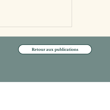
 : le grand
Comment mieux
 printemps
manager sous stress ave
STOP ?
Retour aux publications
ome page
 propos
Guide gratuit