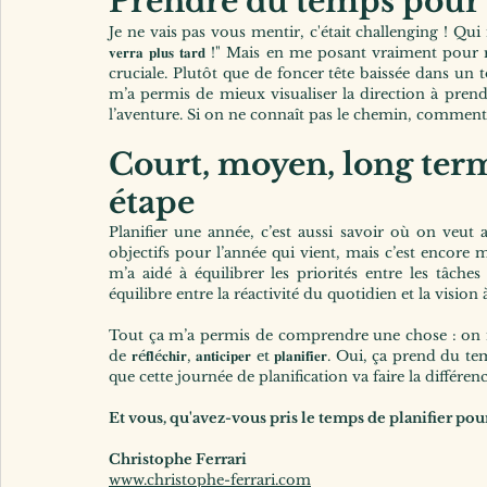
Prendre du temps pour r
Je ne vais pas vous mentir, c'était challenging ! Qui n'a pas tendan
𝐯𝐞𝐫𝐫𝐚 𝐩𝐥𝐮𝐬 𝐭𝐚𝐫𝐝 !" Mais en me posant vraiment pour 
cruciale. Plutôt que de foncer tête baissée dans un 
m’a permis de mieux visualiser la direction à prend
l’aventure. Si on ne connaît pas le chemin, comment 
Court, moyen, long term
étape
Planifier une année, c’est aussi savoir où on veut al
objectifs pour l’année qui vient, mais c’est encore m
m’a aidé à équilibrer les priorités entre les tâches
équilibre entre la réactivité du quotidien et la vision
Tout ça m’a permis de comprendre une chose : on ne pe
de 𝐫é𝐟𝐥é𝐜𝐡𝐢𝐫, 𝐚𝐧𝐭𝐢𝐜𝐢𝐩𝐞𝐫 et 𝐩𝐥𝐚𝐧𝐢𝐟𝐢𝐞𝐫. Oui,
que cette journée de planification va faire la différenc
Et vous, qu'avez-vous pris le temps de planifier pou
Christophe Ferrari
www.christophe-ferrari.com