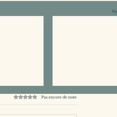
Vo
Noté 0 étoile sur 5.
Pas encore de note