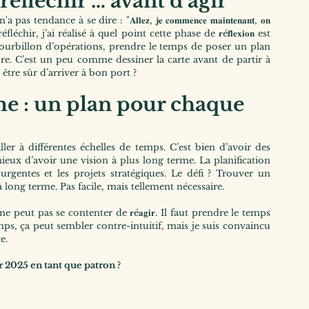
éfléchir … avant d’agir
ce à se dire : "𝐀𝐥𝐥𝐞𝐳, 𝐣𝐞 𝐜𝐨𝐦𝐦𝐞𝐧𝐜𝐞 𝐦𝐚𝐢𝐧𝐭𝐞𝐧𝐚𝐧𝐭, 𝐨𝐧 
réfléchir, j’ai réalisé à quel point cette phase de 𝐫é𝐟𝐥𝐞𝐱𝐢𝐨𝐧 est 
tourbillon d’opérations, prendre le temps de poser un plan 
re. C’est un peu comme dessiner la carte avant de partir à 
être sûr d’arriver à bon port ?
e : un plan pour chaque 
ler à différentes échelles de temps. C’est bien d’avoir des 
ieux d’avoir une vision à plus long terme. La planification 
 urgentes et les projets stratégiques. Le défi ? Trouver un 
 à long terme. Pas facile, mais tellement nécessaire.
ut pas se contenter de 𝐫é𝐚𝐠𝐢𝐫. Il faut prendre le temps 
 ça prend du temps, ça peut sembler contre-intuitif, mais je suis convaincu 
e.
r 2025 en tant que patron ?