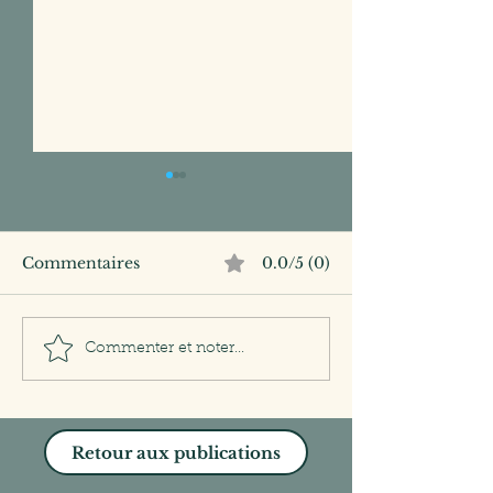
Commentaires
0.0/5 (0)
Incarner les valeurs de
Valeurs d'entre
Commenter et noter...
l'entreprise, jamais !
est-ce du blab
Retour aux publications