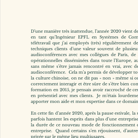
D’une manière très inattendue, l’année 2020 vient d
en tant qu’Ingénieur EPFL en Systèmes de Commun
télétravail que j’ai employés (très) régulièrement d
techniques clients d’une valeur souvent de plusieurs
audioconférences avec mes collègues de Paris, de 
opérationnelles disséminées dans toute l’Europe, au 
sans même s’être jamais rencontré en vrai, avec des 
audioconférence.  Cela m’a permis de développer to
la culture chinoise, on ne dit pas « non » même si 
correctement interagir et être sûre de s’être bien c
formation en 2015, je pensais avoir raccroché de ces
en présentiel avec mes clients.  Je m’étais lourdem
apporter mon aide et mon expertise dans ce domaine 
En cette fin d’année 2020, après la pause estivale, la 
parfois hantent les esprits dans plus d’une entreprise,
la durée de ce nouveau mode de fonctionnement qu
entreprise.  Quand certains s’en réjouissent, d’autres
privée sur le même lieu multiusages.