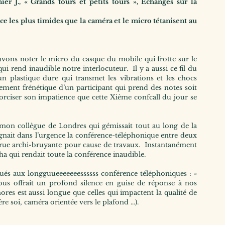
r J., « Grands tours et petits tours », Échanges sur la 
 les plus timides que la caméra et le micro tétanisent au 
vons noter le micro du casque du mobile qui frotte sur le 
i rend inaudible notre interlocuteur.  Il y a aussi ce fil du 
un plastique dure qui transmet les vibrations et les chocs 
ement frénétique d’un participant qui prend des notes soit 
ciser son impatience que cette Xième confcall du jour se 
e mon collègue de Londres qui gémissait tout au long de la 
ignait dans l’urgence la conférence-téléphonique entre deux 
 rue archi-bruyante pour cause de travaux.  Instantanément 
ha qui rendait toute la conférence inaudible.
tués aux longguueeeeeeessssss conférence téléphoniques : « 
ous offrait un profond silence en guise de réponse à nos 
ores est aussi longue que celles qui impactent la qualité de 
re soi, caméra orientée vers le plafond …).