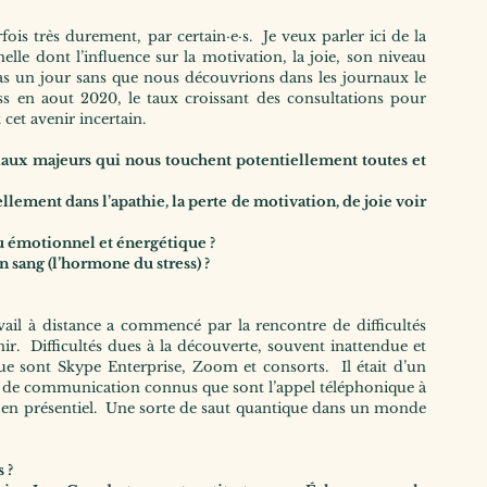
ois très durement, par certain·e·s.  Je veux parler ici de la 
le dont l’influence sur la motivation, la joie, son niveau 
pas un jour sans que nous découvrions dans les journaux le 
s en aout 2020, le taux croissant des consultations pour 
 cet avenir incertain.
ux majeurs qui nous touchent potentiellement toutes et 
lement dans l’apathie, la perte de motivation, de joie voir 
u émotionnel et énergétique ?
sang (l’hormone du stress) ?
il à distance a commencé par la rencontre de difficultés 
ir.  Difficultés dues à la découverte, souvent inattendue et 
ue sont Skype Enterprise, Zoom et consorts.  Il était d’un 
s de communication connus que sont l’appel téléphonique à 
s en présentiel.  Une sorte de saut quantique dans un monde 
 ?