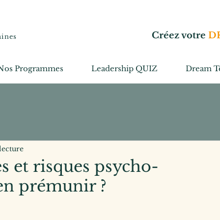
Créez votre
D
aines
Nos Programmes
Leadership QUIZ
Dream T
lecture
es et risques psycho-
en prémunir ?