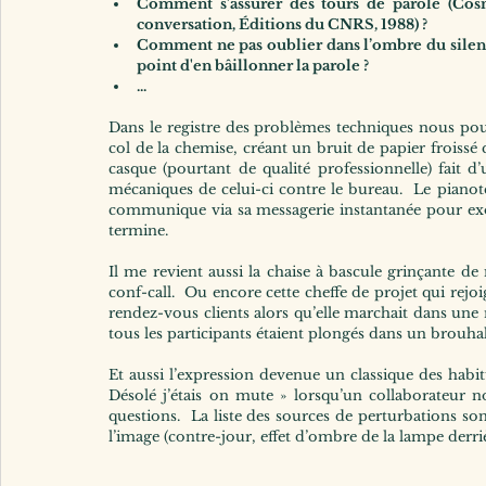
Comment s’assurer des tours de parole (Cosnie
conversation, Éditions du CNRS, 1988) ?
Comment ne pas oublier dans l’ombre du silence
point d'en bâillonner la parole ?
...
Dans le registre des problèmes techniques nous pou
col de la chemise, créant un bruit de papier froissé qu
casque (pourtant de qualité professionnelle) fait d’
mécaniques de celui-ci contre le bureau.  Le pianot
communique via sa messagerie instantanée pour exor
termine.
Il me revient aussi la chaise à bascule grinçante d
conf-call.  Ou encore cette cheffe de projet qui rejo
rendez-vous clients alors qu’elle marchait dans une
tous les participants étaient plongés dans un brouha
Et aussi l’expression devenue un classique des habi
Désolé j’étais on mute » lorsqu’un collaborateur n
questions.  La liste des sources de perturbations son
l’image (contre-jour, effet d’ombre de la lampe derriè