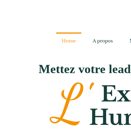
GEM's Voice
Ingénierie des Transitions Hum
Home
A propos
Mettez votre lead
L'
Ex
Hu