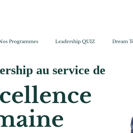
Créez votre
D
aines
Nos Programmes
Leadership QUIZ
Dream T
ership au service de
cellence
maine