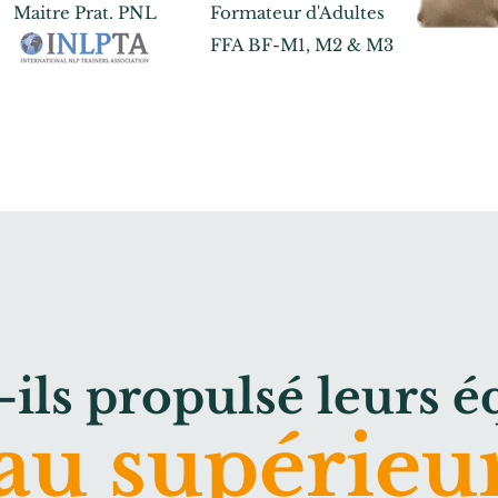
Maitre Prat.
PNL
Formateur d'Adultes
FFA BF-M1,
M2 &
M3
ls propulsé leurs é
au supérieur