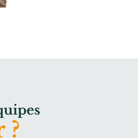
quipes
 ?