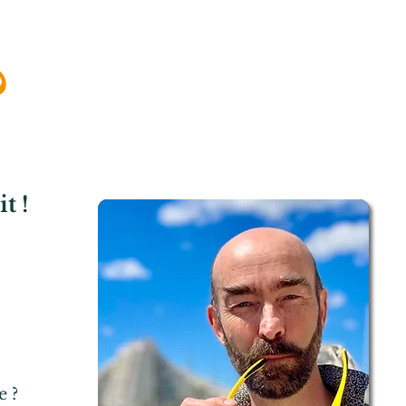
?
t !
e ?