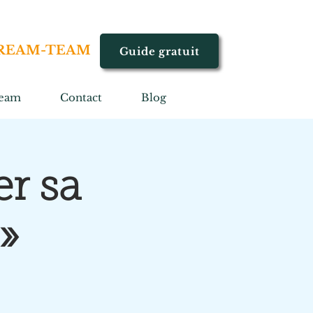
REAM-TEAM
Guide gratuit
eam
Contact
Blog
er sa
»