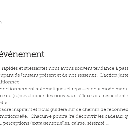
0
l'événement
, rapides et stressantes nous avons souvent tendance à pas
ant de l’instant présent et de nos ressentis.  L’action juste
ditionnée.
fonctionnement automatiques et repasser en « mode manuel 
n·e de (re)développer des nouveaux réflexes qui respectent 
être.
 cadre inspirant et nous guidera sur ce chemin de reconnexi
 émotionnelle.  Chacun·e pourra (re)découvrir les cadeaux qu’
n, perceptions (extra)sensorielles, calme, sérénité …