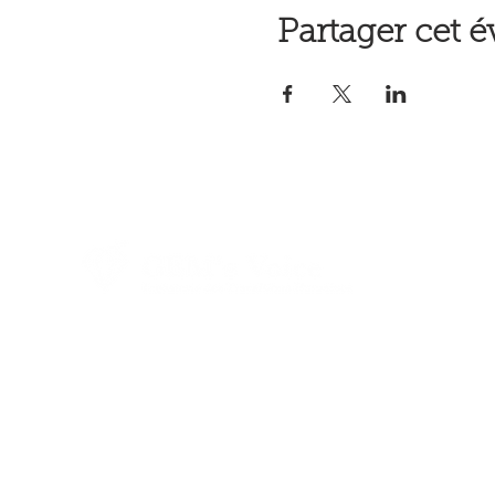
Partager cet 
H
A
N
C
P