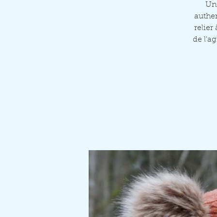
Un 
authen
relier
de l'ag