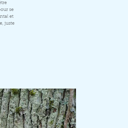
tre
pour se
ntal et
e, juste