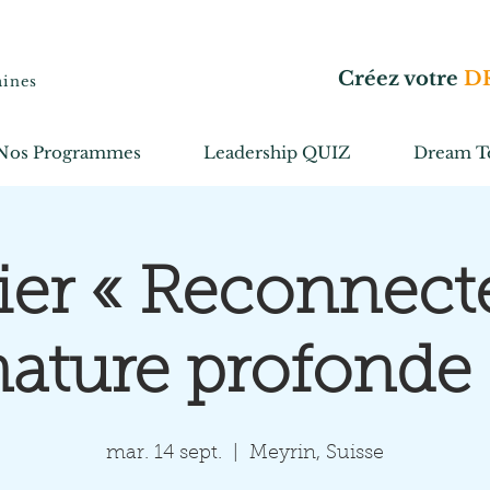
Créez votre
D
aines
Nos Programmes
Leadership QUIZ
Dream T
ier « Reconnect
nature profonde 
mar. 14 sept.
  |  
Meyrin, Suisse