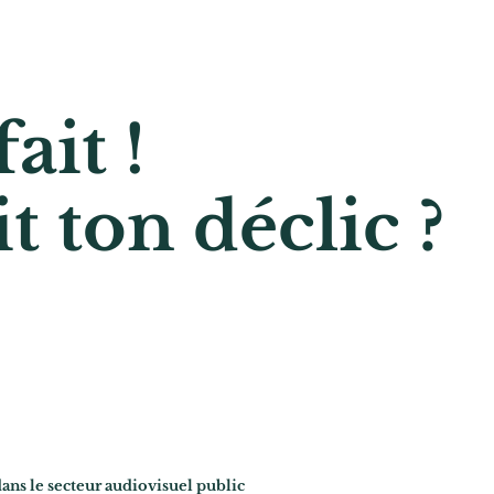
fait !
ait ton déclic ?
ans le secteur audiovisuel public