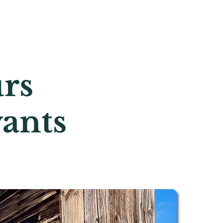
rs
vants