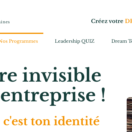
Créez votre
D
aines
Nos Programmes
Leadership QUIZ
Dream T
re invisible
entreprise !
c'est ton i
dentité