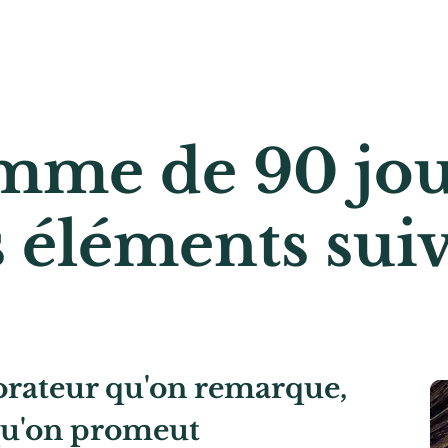
mme de 90 jou
s éléments sui
orateur qu'on remarque,
 qu'on promeut