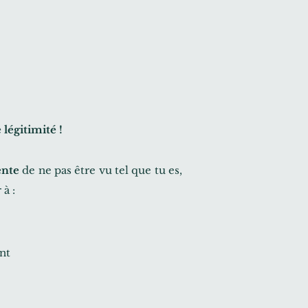
 légitimité !
ente
de ne pas être vu tel que tu es,
 à :
ent