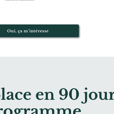
Oui, ça m'intéresse
lace en 90 jou
programme