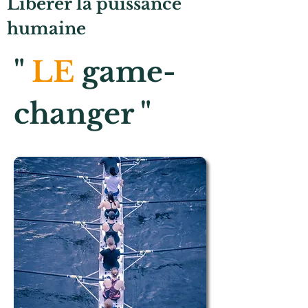
Libérer la puissance
humaine
"
LE
game-
changer "