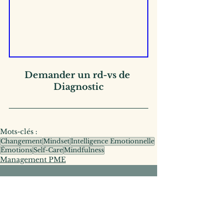
Demander un rd-vs de 
Diagnostic
Mots-clés :
Changement
Mindset
Intelligence Emotionnelle
Émotions
Self-Care
Mindfulness
Management PME
Voir tout
Posts récents