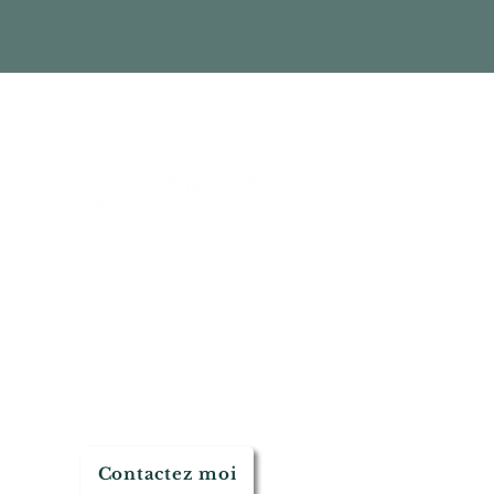
H
A
N
C
P
Christophe Ferrari
-
201
Contactez moi
Réalisé avec 💝 et beauco