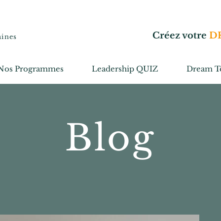
Créez votre
D
aines
Nos Programmes
Leadership QUIZ
Dream T
Blog