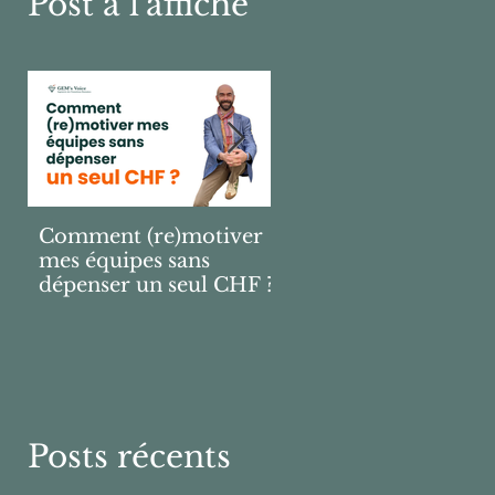
Post à l'affiche
Comment (re)motiver
Pourquoi 9 sur 10
mes équipes sans
bonnes résolutions
dépenser un seul CHF ?
échouent ?
Posts récents