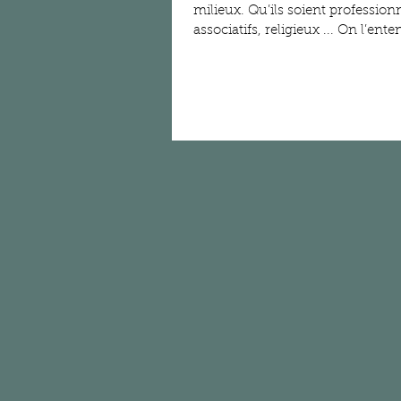
milieux. Qu’ils soient professionnels, scolaires, sportifs, politiques, média, familiaux,
associatifs, religieux ... On l’entend même dans les ONG humanitaires et dans le domaine
spirituel. L’ego c’est une sorte de cancer des temps modernes. Il s’autoalimente du toujours
plus dans une course effrénée que rie
constructions mentale