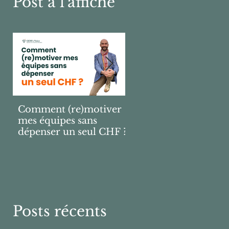
Post à l'affiche
Comment (re)motiver
Pourquoi 9 sur 10
mes équipes sans
bonnes résolutions
dépenser un seul CHF ?
échouent ?
Posts récents