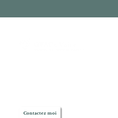
H
A
N
C
P
Christophe Ferrari
-
201
Contactez moi
Réalisé avec 💝 et beauco