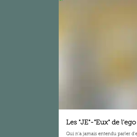
Les "JE"-"Eux" de l'ego
Qui n’a jamais entendu parler d’ego ? Ce mot résonne dans les bouches (de presq