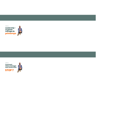
Comment (re)motiver mes
équipes sans dépenser un seul
CHF ?
Leadership : le grand ménage de
printemps
Comment mieux manager sous
stress avec STOP ?
La méthode KISS – Un levier
simple et puissant de leadership
collectif