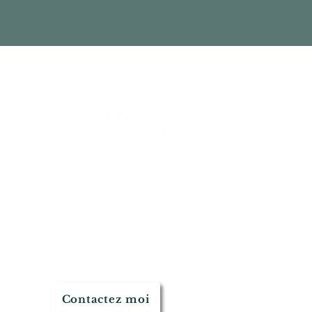
H
A
N
C
P
Christophe Ferrari
-
201
Contactez moi
Réalisé avec 💝 et beauco