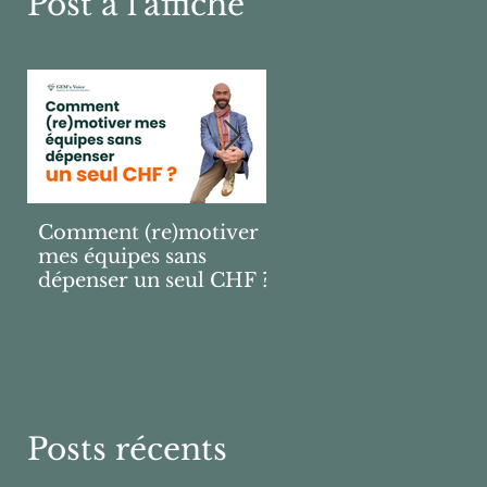
Post à l'affiche
Comment (re)motiver
Pourquoi 9 sur 10
mes équipes sans
bonnes résolutions
dépenser un seul CHF ?
échouent ?
Posts récents