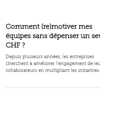
Comment (re)motiver mes
équipes sans dépenser un seul
CHF ?
Depuis plusieurs années, les entreprises
cherchent à améliorer l’engagement de leurs
collaborateurs en multipliant les initiatives
visibles : salles de détente, baby-foot,
afterworks, Chief Happiness Officer,
corbeilles de fruits ou encore bureaux
“inspirés des géants de la Silicon Valley”.