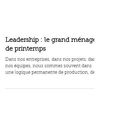
Leadership : le grand ménage
de printemps
Dans nos entreprises, dans nos projets, dans
nos équipes, nous sommes souvent dans
une logique permanente de production, de
performance et d’accélération. Mais quand
prenons-nous le temps de faire le ménage ?
Quand prenons-nous le temps d’éliminer ce
qui ne fonctionne plus pour laisser de la