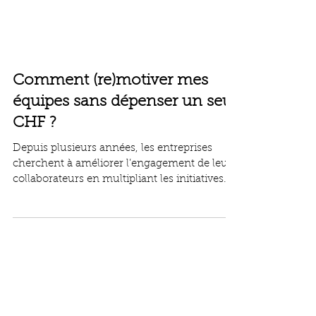
Comment (re)motiver mes
équipes sans dépenser un seul
CHF ?
Depuis plusieurs années, les entreprises
cherchent à améliorer l’engagement de leurs
collaborateurs en multipliant les initiatives
visibles : salles de détente, baby-foot,
afterworks, Chief Happiness Officer,
corbeilles de fruits ou encore bureaux
“inspirés des géants de la Silicon Valley”.